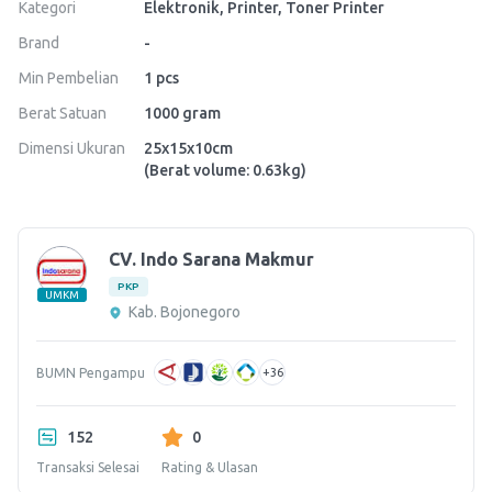
Kategori
Elektronik, Printer, Toner Printer
Brand
-
Min Pembelian
1
pcs
Berat Satuan
1000
gram
Dimensi Ukuran
25
x
15
x
10
cm
(Berat volume: 0.63kg)
CV. Indo Sarana Makmur
PKP
UMKM
Kab. Bojonegoro
BUMN Pengampu
+
36
152
0
Transaksi Selesai
Rating & Ulasan