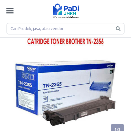
1
/
3